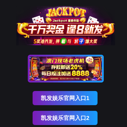
站-真人游戏第一品牌
会J9
产品中心
PLC控制柜
风机变频成套控制柜
恒压供水变频控制柜
X
解决方案
汽车生产线自动化控制系统
电气成套
电厂自动化控制系统
废气
心
解决方案
服务与支持
九游会J9·(china)官方网