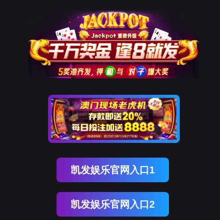
站-真人游戏第一品牌
会J9
产品中心
PLC控制柜
风机变频成套控制柜
恒压供水变频控制柜
X
解决方案
汽车生产线自动化控制系统
电气成套
电厂自动化控制系统
废气
心
解决方案
服务与支持
九游会J9·(china)官方网