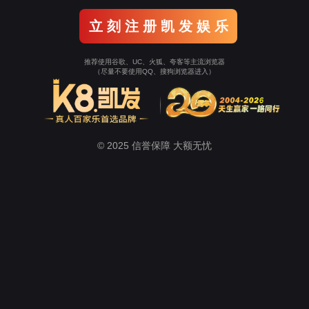
立 刻 注 册 凯 发 娱 乐
推荐使用谷歌、UC、火狐、夸客等主流浏览器
（尽量不要使用QQ、搜狗浏览器进入）
© 2025 信誉保障 大额无忧